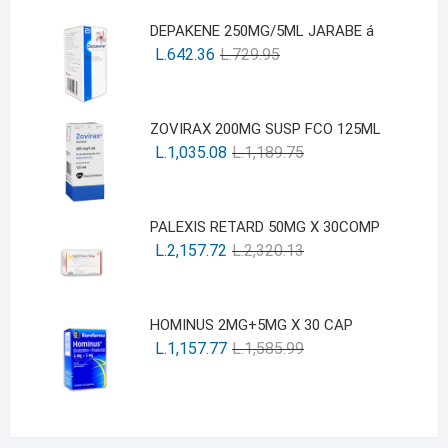
DEPAKENE 250MG/5ML JARABE á
L.
642.36
L.
729.95
ZOVIRAX 200MG SUSP FCO 125ML
L.
1,035.08
L.
1,189.75
PALEXIS RETARD 50MG X 30COMP
L.
2,157.72
L.
2,320.13
HOMINUS 2MG+5MG X 30 CAP
L.
1,157.77
L.
1,585.99