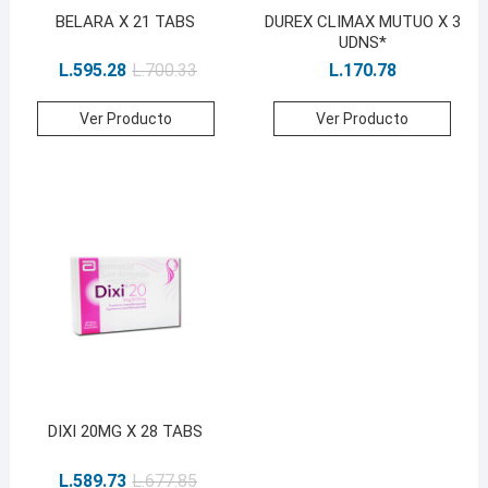
BELARA X 21 TABS
DUREX CLIMAX MUTUO X 3
UDNS*
L.
595.28
L.
700.33
L.
170.78
Ver Producto
Ver Producto
DIXI 20MG X 28 TABS
L.
589.73
L.
677.85