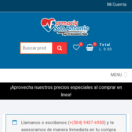
Mi Cuenta
0
0
Total
Buscar:
L. 0.00
MENU
¡Aprovecha nuestros precios especiales al comprar en
linea!
Llamanos o escribenos (
+(504) 9437-6930
) y te
asesoramos de manera Inmediata en tu compra.