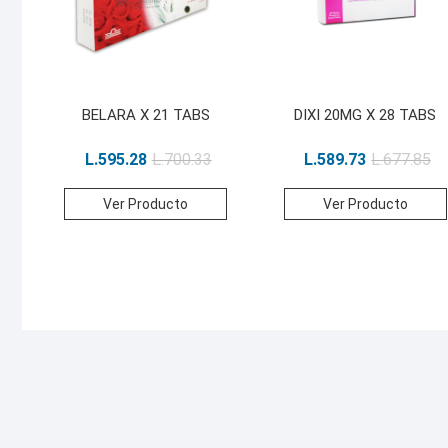
BELARA X 21 TABS
DIXI 20MG X 28 TABS
L.
595.28
L.
700.33
L.
589.73
L.
677.85
Ver Producto
Ver Producto