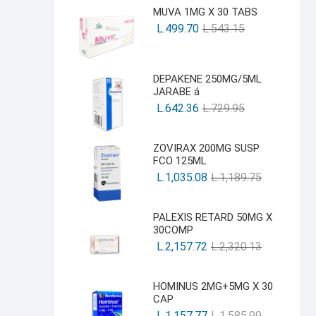
MUVA 1MG X 30 TABS
L.
499.70
L.
543.15
DEPAKENE 250MG/5ML
JARABE á
L.
642.36
L.
729.95
ZOVIRAX 200MG SUSP
FCO 125ML
L.
1,035.08
L.
1,189.75
PALEXIS RETARD 50MG X
30COMP
L.
2,157.72
L.
2,320.13
HOMINUS 2MG+5MG X 30
CAP
L.
1,157.77
L.
1,585.99