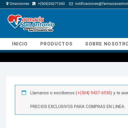
Direcciones
+(504)26271360
notificaciones@farmaciasanton
INICIO
PRODUCTOS
SOBRE NOSOTR
Llamanos o escribenos (
+(504) 9437-6930
) y te a
PRECIOS EXCLUSIVOS PARA COMPRAS EN LINEA.