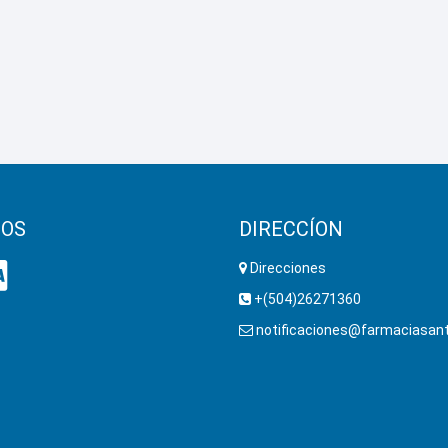
OS
DIRECCÍON
Direcciones
+(504)26271360
notificaciones@farmaciasant