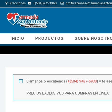
Direcciones
+(504)26271360
notificaciones@farmaciasanton
INICIO
PRODUCTOS
SOBRE NOSOTR
Llamanos o escribenos (
+(504) 9437-6930
) y te a
PRECIOS EXCLUSIVOS PARA COMPRAS EN LINEA.