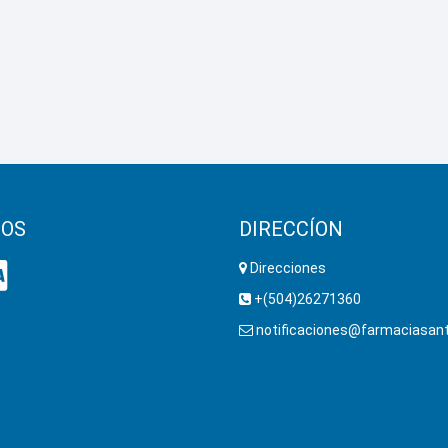
OS
DIRECCÍON
Direcciones
+(504)26271360
notificaciones@farmaciasant