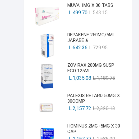
MUVA 1MG X 30 TABS
L.
499.70
L.
543.15
DEPAKENE 250MG/5ML
JARABE á
L.
642.36
L.
729.95
ZOVIRAX 200MG SUSP
FCO 125ML
L.
1,035.08
L.
1,189.75
PALEXIS RETARD 50MG X
30COMP
L.
2,157.72
L.
2,320.13
HOMINUS 2MG+5MG X 30
CAP
L.
1,157.77
L.
1,585.99