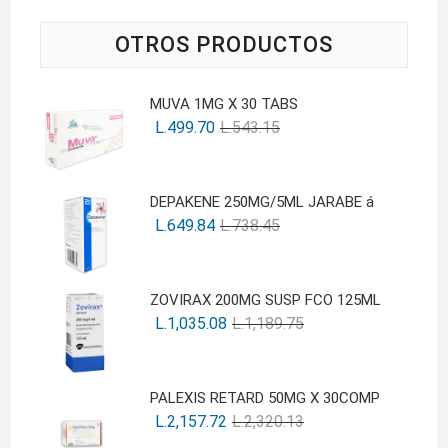
OTROS PRODUCTOS
MUVA 1MG X 30 TABS
L.
499.70
L.
543.15
DEPAKENE 250MG/5ML JARABE á
L.
649.84
L.
738.45
ZOVIRAX 200MG SUSP FCO 125ML
L.
1,035.08
L.
1,189.75
PALEXIS RETARD 50MG X 30COMP
L.
2,157.72
L.
2,320.13