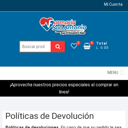
Mi Cuenta
0
0
Total
Buscar:
L. 0.00
MENU
¡Aprovecha nuestros precios especiales al comprar en
linea!
Políticas de Devolución
Políticas de devoluciones.
En caso de que su pedido le sea